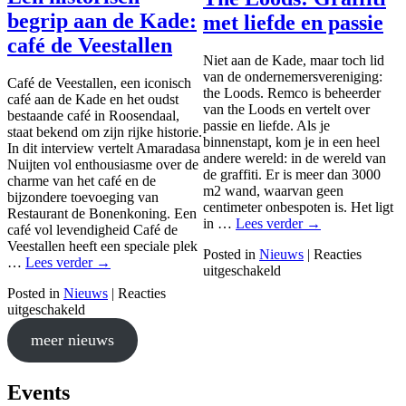
begrip aan de Kade:
met liefde en passie
café de Veestallen
Niet aan de Kade, maar toch lid
van de ondernemersvereniging:
Café de Veestallen, een iconisch
the Loods. Remco is beheerder
café aan de Kade en het oudst
van the Loods en vertelt over
bestaande café in Roosendaal,
passie en liefde. Als je
staat bekend om zijn rijke historie.
binnenstapt, kom je in een heel
In dit interview vertelt Amaradasa
andere wereld: in de wereld van
Nuijten vol enthousiasme over de
de graffiti. Er is meer dan 3000
charme van het café en de
m2 wand, waarvan geen
bijzondere toevoeging van
centimeter onbespoten is. Het ligt
Restaurant de Bonenkoning. Een
T
in …
Lees verder
→
café vol levendigheid Café de
h
Veestallen heeft een speciale plek
Posted in
Nieuws
|
Reacties
e
E
…
Lees verder
→
v
uitgeschakeld
L
e
o
o
Posted in
Nieuws
|
Reacties
n
o
o
v
uitgeschakeld
h
r
d
o
i
T
s
meer nieuws
o
s
h
:
r
t
e
G
E
o
L
r
Events
e
r
o
a