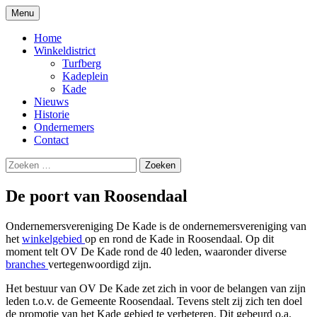
Naar
Menu
de
De Poort van Roosendaal
OV De Kade
inhoud
Home
springen
Winkeldistrict
Turfberg
Kadeplein
Kade
Nieuws
Historie
Ondernemers
Contact
Zoeken
naar:
De poort van Roosendaal
Ondernemersvereniging De Kade is de ondernemersvereniging van
het
winkelgebied
op en rond de Kade in Roosendaal. Op dit
moment telt OV De Kade rond de 40 leden, waaronder diverse
branches
vertegenwoordigd zijn.
Het bestuur van OV De Kade zet zich in voor de belangen van zijn
leden t.o.v. de Gemeente Roosendaal. Tevens stelt zij zich ten doel
de promotie van het Kade gebied te verbeteren. Dit gebeurd o.a.