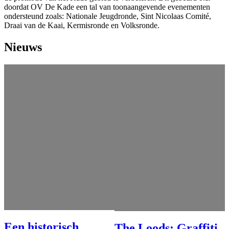
doordat OV De Kade een tal van toonaangevende evenementen
ondersteund zoals: Nationale Jeugdronde, Sint Nicolaas Comité,
Draai van de Kaai, Kermisronde en Volksronde.
Nieuws
Een historisch
The Loods: Graffiti