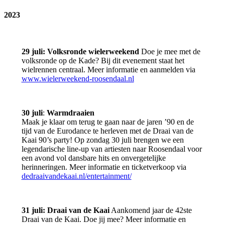
n
i
o
f
h
s
2023
d
f
i
c
s
i
s
h
:
t
t
b
G
i
o
e
r
29 juli: Volksronde wielerweekend
Doe je mee met de
m
r
g
a
volksronde op de Kade? Bij dit evenement staat het
e
i
r
f
wielrennen centraal. Meer informatie en aanmelden via
t
s
i
f
www.wielerweekend-roosendaal.nl
l
c
p
i
i
h
a
t
e
b
a
i
f
e
n
30 juli
:
Warmdraaien
m
d
g
d
Maak je klaar om terug te gaan naar de jaren ’90 en de
e
e
r
e
tijd van de Eurodance te herleven met de Draai van de
t
e
i
K
Kaai 90’s party! Op zondag 30 juli brengen we een
l
n
p
a
legendarische line-up van artiesten naar Roosendaal voor
i
p
a
d
een avond vol dansbare hits en onvergetelijke
e
a
a
e
herinneringen. Meer informatie en ticketverkoop via
f
s
n
:
dedraaivandekaai.nl/entertainment/
d
s
d
c
e
i
e
a
e
e
K
f
n
a
é
31 juli: Draai van de Kaai
Aankomend jaar de 42ste
p
d
d
Draai van de Kaai. Doe jij mee? Meer informatie en
a